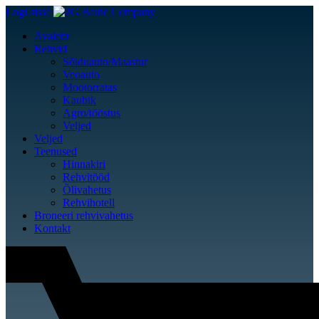
Logi sisse
Avaleht
Rehvid
Sõiduauto/Maastur
Veoauto
Mootorratas
Kaubik
Agro/tööstus
Veljed
Veljed
Teenused
Hinnakiri
Rehvitööd
Õlivahetus
Rehvihotell
Broneeri rehvivahetus
Kontakt