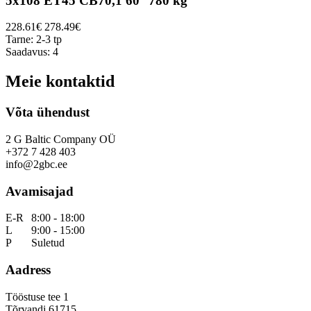
5x108 ET45 CB70,1 60° 780 kg
228.61€
278.49€
Tarne: 2-3 tp
Saadavus: 4
Meie kontaktid
Võta ühendust
2 G Baltic Company OÜ
+372 7 428 403
info@2gbc.ee
Avamisajad
E-R
8:00 - 18:00
L
9:00 - 15:00
P
Suletud
Aadress
Tööstuse tee 1
Tõrvandi 61715