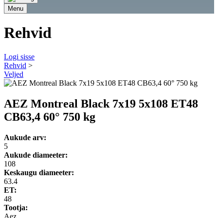
Menu
Rehvid
Logi sisse
Rehvid
>
Veljed
AEZ Montreal Black 7x19 5x108 ET48
CB63,4 60° 750 kg
Aukude arv:
5
Aukude diameeter:
108
Keskaugu diameeter:
63.4
ET:
48
Tootja:
Aez